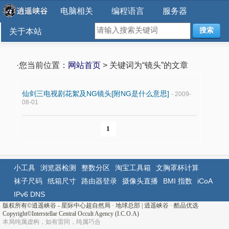
电脑相关
编程语言
服务器
搜索
关于本站
·您当前位置：
网站首页
> 关键词为“镜头”的文章
仙剑三电视剧花絮及NG镜头[附NG是什么意思]
- 2009-
08-01
1
小工具
浏览器检测
整数分区
淘宝工具箱
文胸罩杯计算
袜子尺码
纸箱尺寸
路由器登录
摄像头直播
BMI 指数
iCoA
IPv6 DNS
版权所有©
逍遥峡谷 - 星际中心超自然局 · 地球总部
|
逍遥峡谷
·
酷品优选
Copyright©Interstellar Central Occult Agency (I.C.O.A)
本局纯属虚构，如有雷同，纯属巧合