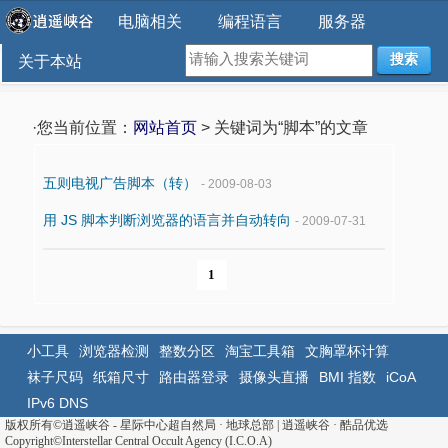
电脑相关
编程语言
服务器
搜索
关于本站
·您当前位置：
网站首页
> 关键词为“脚本”的文章
五则电视广告脚本（转）
- 2009-08-03
用 JS 脚本判断浏览器的语言并自动转向
- 2009-07-31
1
小工具
浏览器检测
整数分区
淘宝工具箱
文胸罩杯计算
袜子尺码
纸箱尺寸
路由器登录
摄像头直播
BMI 指数
iCoA
IPv6 DNS
版权所有©
逍遥峡谷 - 星际中心超自然局 · 地球总部
|
逍遥峡谷
·
酷品优选
Copyright©Interstellar Central Occult Agency (I.C.O.A)