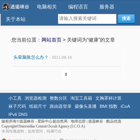
电脑相关
编程语言
服务器
搜索
关于本站
·您当前位置：
网站首页
> 关键词为“健康”的文章
头晕脑胀怎么办？
- 2011-08-16
1
小工具
浏览器检测
整数分区
淘宝工具箱
文胸罩杯计算
袜子尺码
纸箱尺寸
路由器登录
摄像头直播
BMI 指数
iCoA
IPv6 DNS
版权所有©
逍遥峡谷 - 星际中心超自然局 · 地球总部
|
逍遥峡谷
·
酷品优选
Copyright©Interstellar Central Occult Agency (I.C.O.A)
本局纯属虚构，如有雷同，纯属巧合