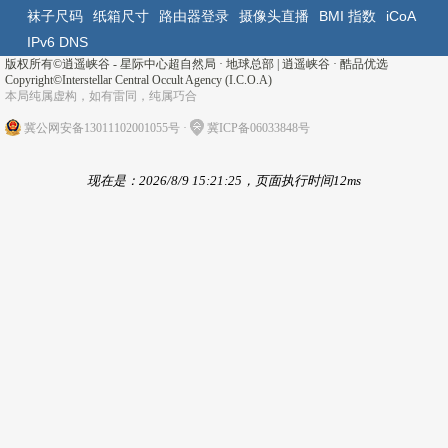
袜子尺码
纸箱尺寸
路由器登录
摄像头直播
BMI 指数
iCoA
IPv6 DNS
版权所有©
逍遥峡谷 - 星际中心超自然局 · 地球总部
|
逍遥峡谷
·
酷品优选
Copyright©Interstellar Central Occult Agency (I.C.O.A)
本局纯属虚构，如有雷同，纯属巧合
冀公网安备13011102001055号
·
冀ICP备06033848号
现在是：2026/8/9 15:21:25，页面执行时间12ms