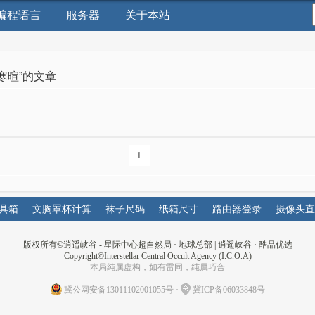
编程语言
服务器
关于本站
“寒暄”的文章
1
具箱
文胸罩杯计算
袜子尺码
纸箱尺寸
路由器登录
摄像头直
版权所有©
逍遥峡谷 - 星际中心超自然局 · 地球总部
|
逍遥峡谷
·
酷品优选
Copyright©Interstellar Central Occult Agency (I.C.O.A)
本局纯属虚构，如有雷同，纯属巧合
冀公网安备13011102001055号
·
冀ICP备06033848号