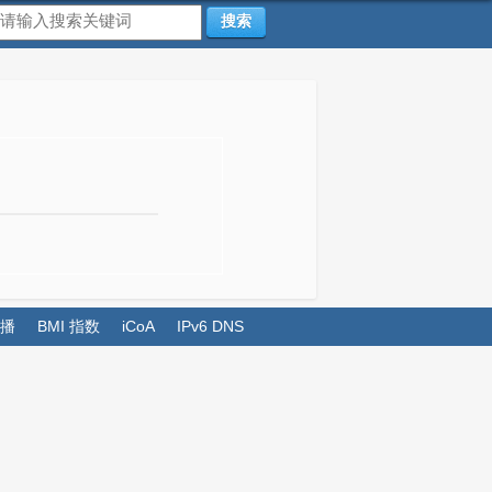
搜索
播
BMI 指数
iCoA
IPv6 DNS