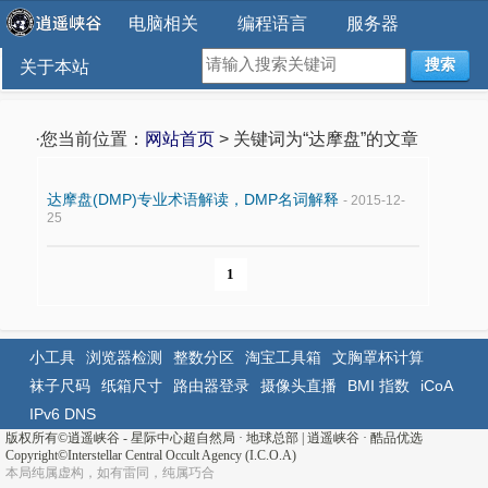
电脑相关
编程语言
服务器
搜索
关于本站
·您当前位置：
网站首页
> 关键词为“达摩盘”的文章
达摩盘(DMP)专业术语解读，DMP名词解释
- 2015-12-
25
1
小工具
浏览器检测
整数分区
淘宝工具箱
文胸罩杯计算
袜子尺码
纸箱尺寸
路由器登录
摄像头直播
BMI 指数
iCoA
IPv6 DNS
版权所有©
逍遥峡谷 - 星际中心超自然局 · 地球总部
|
逍遥峡谷
·
酷品优选
Copyright©Interstellar Central Occult Agency (I.C.O.A)
本局纯属虚构，如有雷同，纯属巧合