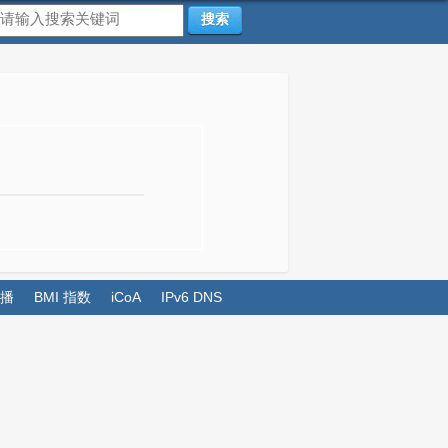
搜索
播
BMI 指数
iCoA
IPv6 DNS