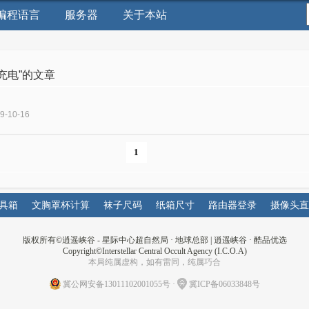
编程语言
服务器
关于本站
“充电”的文章
09-10-16
1
具箱
文胸罩杯计算
袜子尺码
纸箱尺寸
路由器登录
摄像头直
版权所有©
逍遥峡谷 - 星际中心超自然局 · 地球总部
|
逍遥峡谷
·
酷品优选
Copyright©Interstellar Central Occult Agency (I.C.O.A)
本局纯属虚构，如有雷同，纯属巧合
冀公网安备13011102001055号
·
冀ICP备06033848号